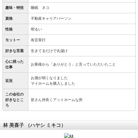
趣味・特技
睡眠 ネコ
資格
不動産キャリアパーソン
性格
明るい
モットー
有言実行
好きな言葉
生きてるだけで丸儲け
心に残った
お客様から「ありがとう」と言っていただいたこと
仕事
お酒が弱くなりました
近況
マイホームを購入しました
この会社の
好きなとこ
皆さん仲良くアットホームな所
ろ
林 美喜子
（ハヤシ ミキコ）