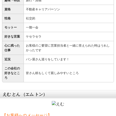
趣味・特技
旅行・買物
資格
不動産キャリアパーソン
性格
社交的
モットー
一期一会
好きな言葉
ケセラセラ
心に残った
お客様のご要望に営業担当者と一緒に答えられた時はうれし
仕事
かったです
近況
パン屋さん巡りをしています！
この会社の
好きなとこ
皆さん頼もしくて親しみやすいところ
ろ
えむ とん
（エム トン）
【お客様へのメッセージ】