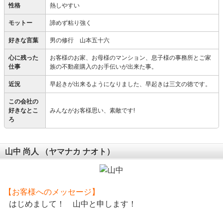
性格
熱しやすい
モットー
諦めず粘り強く
好きな言葉
男の修行 山本五十六
心に残った
お客様のお家、お母様のマンション、息子様の事務所とご家
仕事
族の不動産購入のお手伝いが出来た事。
近況
早起きが出来るようになりました、早起きは三文の徳です。
この会社の
好きなとこ
みんながお客様思い、素敵です!
ろ
山中 尚人
（ヤマナカ ナオト）
【お客様へのメッセージ】
はじめまして！ 山中と申します！