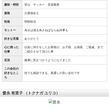
趣味・特技
登山 サッカー 音楽鑑賞
資格
介護福祉士
性格
明朗快活
モットー
為せば成る為さねばならぬ何事も
好きな言葉
ありがとう
心に残った
以前に仲介をしたお客様が、お子様、お孫様、ご親戚、全て
仕事
ご紹介させて頂けた事
近況
健康に気をつかうようになりました
この会社の
好きなとこ
何でも相談できる、風通しの良い会社です
ろ
督永 有里子
（トクナガ ユリコ）