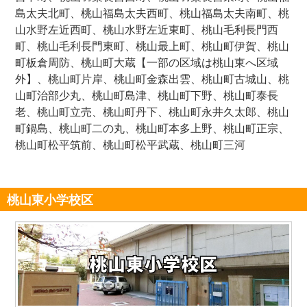
島太夫北町、桃山福島太夫西町、桃山福島太夫南町、桃
山水野左近西町、桃山水野左近東町、桃山毛利長門西
町、桃山毛利長門東町、桃山最上町、桃山町伊賀、桃山
町板倉周防、桃山町大蔵【一部の区域は桃山東へ区域
外】、桃山町片岸、桃山町金森出雲、桃山町古城山、桃
山町治部少丸、桃山町島津、桃山町下野、桃山町泰長
老、桃山町立売、桃山町丹下、桃山町永井久太郎、桃山
町鍋島、桃山町二の丸、桃山町本多上野、桃山町正宗、
桃山町松平筑前、桃山町松平武蔵、桃山町三河
桃山東小学校区