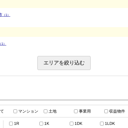
市
（1）
（1）
エリアを絞り込む
て
マンション
土地
事業用
収益物件
1R
1K
1DK
1LDK