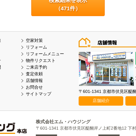
検索結果を表示
（
471
件）
線
空家対策
リフォーム
リフォームメニュー
介
物件リクエスト
問
ご来店予約
査定依頼
店舗情報
お問合せ
〒601-1341 京都市伏見区
サイトマップ
店舗紹介
株式会社エム・ハウジング
〒601-1341 京都市伏見区醍醐岸ノ上町2番地12 下