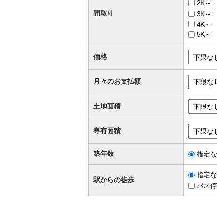
2K～
間取り
3K～
4K～
5K～
価格
月々のお支払額
土地面積
専有面積
築年数
指定な
指定な
駅からの徒歩
バス停