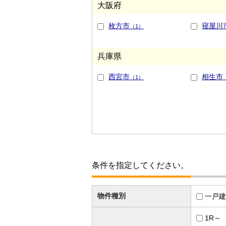
大阪府
枚方市
寝屋川
（1）
兵庫県
西宮市
相生市
（1）
条件を指定してください。
物件種別
一戸建
1R～