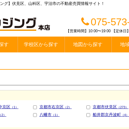
ング】伏見区、山科区、宇治市の不動産売買情報サイト！
075-573
【営業時間】10:00〜19:00 【
探す
学校区から探す
地図から探す
地
線
醍醐中学校区
春日丘中学校区
栗陵中学校区
栄桜小中学校区
桃山中学校区
桃陵中学校区
勧修中学校区
大宅中学校区
山科中学校区
木幡中学校区
伏見区
山科区
宇治市
中京区
京都市右京区
京都市伏見区
（1）
（2）
（273）
八幡市
船井郡京丹波町
（2）
（1）
（4）