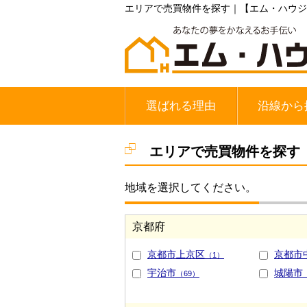
エリアで売買物件を探す｜【エム・ハウジ
選ばれる理由
沿線から
地下鉄東西
JR奈良線
京阪宇治線
エリアで売買物件を探す
地域を選択してください。
京都府
京都市上京区
京都市
（1）
宇治市
城陽市
（69）