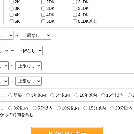
2K
2DK
2LDK
3K
3DK
3LDK
4K
4DK
4LDK
5K
5DK
5LDK以上
～
～
～
～
し
新築
3年以内
5年以内
10年以内
15年以内
し
3分以内
5分以内
10分以内
15分以内
20分以内
からの時間を含む