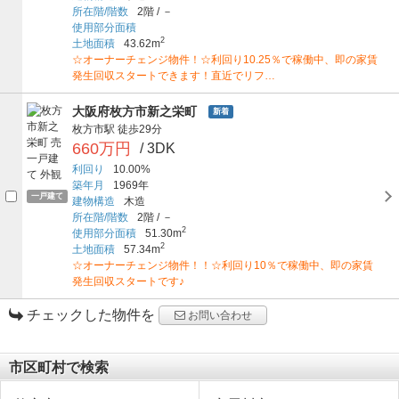
所在階/階数
2階
/
－
使用部分面積
2
土地面積
43.62m
☆オーナーチェンジ物件！☆利回り10.25％で稼働中、即の家賃
発生回収スタートできます！直近でリフ…
大阪府枚方市新之栄町
新着
枚方市駅
徒歩29分
660万円
/ 3DK
利回り
10.00%
築年月
1969年
一戸建て
建物構造
木造
所在階/階数
2階
/
－
2
使用部分面積
51.30m
2
土地面積
57.34m
☆オーナーチェンジ物件！！☆利回り10％で稼働中、即の家賃
発生回収スタートです♪
チェックした物件を
お問い合わせ
市区町村で検索