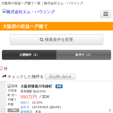
大阪府の収益一戸建て一覧｜株式会社エム・ハウジング
大阪府の収益一戸建て
検索条件を変更
公開物件（2）
販売中（2）
2
件
チェックした物件を
お問い合わせ
大阪府寝屋川市緑町
新着
香里園駅
徒歩16分
550万円
/ 3DK
利回り
10.25%
築年月
1972年08月
(築54年)
一戸建て
建物構造
木造