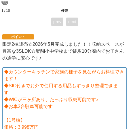
1 / 18
外観
prev
next
ポイント
限定2棟販売☆2026年5月完成しました！！収納スペースが
豊富な3SLDK☆醍醐小中学校まで徒歩10分圏内でお子さん
の通学に安心です♪
◆カウンターキッチンで家族の様子を見ながらお料理でき
ます！
◆SIC付きでお外で使用する用品もすっきり整理できま
す！
◆WICが三ヶ所あり、たっぶり収納可能です♪
◆お車2台駐車可能です！
【1号棟】
価格：3,998万円