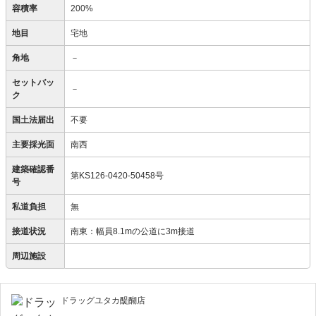
容積率
200%
地目
宅地
角地
－
セットバッ
－
ク
国土法届出
不要
主要採光面
南西
建築確認番
第KS126-0420-50458号
号
私道負担
無
接道状況
南東：幅員8.1mの公道に3m接道
周辺施設
ドラッグユタカ醍醐店