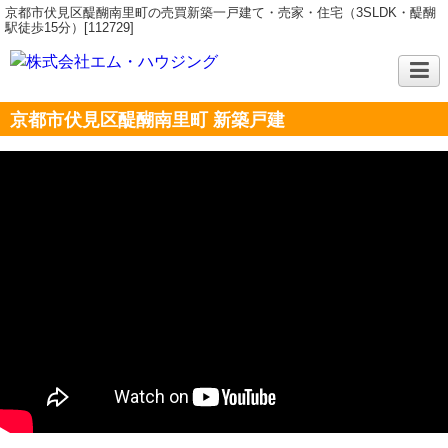
京都市伏見区醍醐南里町の売買新築一戸建て・売家・住宅（3SLDK・醍醐
駅徒歩15分）[112729]
京都市伏見区醍醐南里町 新築戸建