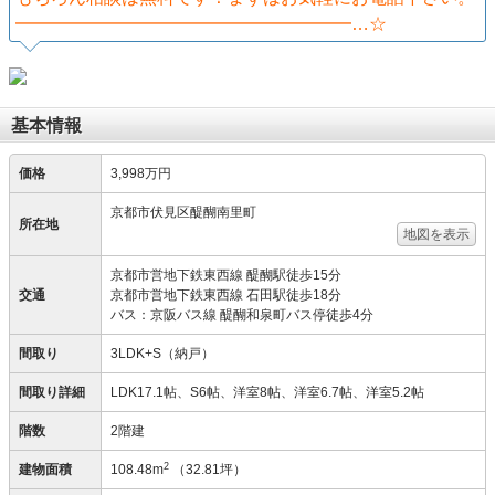
━━━━━━━━━━━━━━━━━━━…☆
基本情報
価格
3,998万円
京都市伏見区醍醐南里町
所在地
地図を表示
京都市営地下鉄東西線 醍醐駅徒歩15分
交通
京都市営地下鉄東西線 石田駅徒歩18分
バス：京阪バス線 醍醐和泉町バス停徒歩4分
間取り
3LDK+S（納戸）
間取り詳細
LDK17.1帖、S6帖、洋室8帖、洋室6.7帖、洋室5.2帖
階数
2階建
2
建物面積
108.48m
（32.81坪）