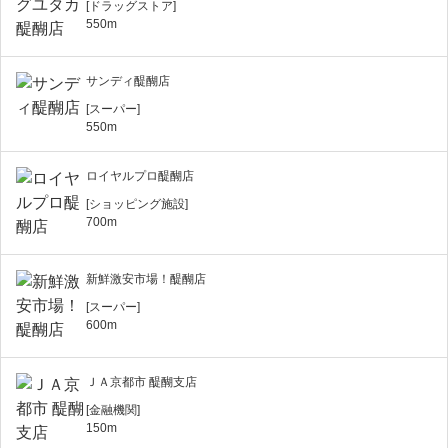
[ドラッグストア]
550m
サンディ醍醐店
[スーパー]
550m
ロイヤルプロ醍醐店
[ショッピング施設]
700m
新鮮激安市場！醍醐店
[スーパー]
600m
ＪＡ京都市 醍醐支店
[金融機関]
150m