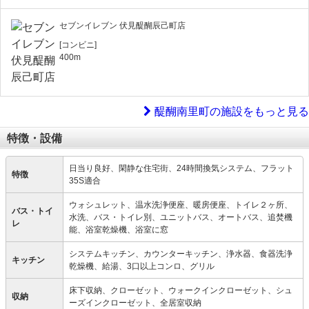
セブンイレブン 伏見醍醐辰己町店
[コンビニ]
400m
醍醐南里町の施設をもっと見る
特徴・設備
日当り良好、閑静な住宅街、24時間換気システム、フラット
特徴
35S適合
ウォシュレット、温水洗浄便座、暖房便座、トイレ２ヶ所、
バス・トイ
水洗、バス・トイレ別、ユニットバス、オートバス、追焚機
レ
能、浴室乾燥機、浴室に窓
システムキッチン、カウンターキッチン、浄水器、食器洗浄
キッチン
乾燥機、給湯、3口以上コンロ、グリル
床下収納、クローゼット、ウォークインクローゼット、シュ
収納
ーズインクローゼット、全居室収納