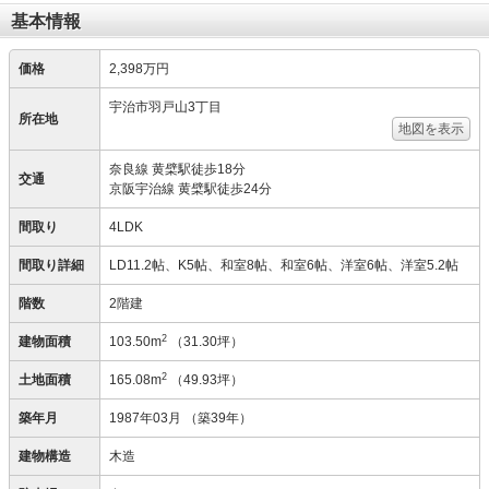
基本情報
価格
2,398万円
宇治市羽戸山3丁目
所在地
地図を表示
奈良線 黄檗駅徒歩18分
交通
京阪宇治線 黄檗駅徒歩24分
間取り
4LDK
間取り詳細
LD11.2帖、K5帖、和室8帖、和室6帖、洋室6帖、洋室5.2帖
階数
2階建
2
建物面積
103.50m
（31.30坪）
2
土地面積
165.08m
（49.93坪）
築年月
1987年03月
（築39年）
建物構造
木造