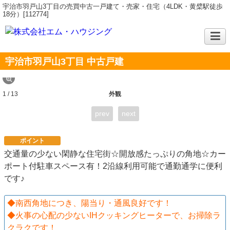
宇治市羽戸山3丁目の売買中古一戸建て・売家・住宅（4LDK・黄檗駅徒歩
18分）[112774]
宇治市羽戸山3丁目 中古戸建
1 / 13
外観
prev
next
ポイント
交通量の少ない閑静な住宅街☆開放感たっぷりの角地☆カー
ポート付駐車スペース有！2沿線利用可能で通勤通学に便利
です♪
◆南西角地につき、陽当り・通風良好です！
◆火事の心配の少ないIHクッキングヒーターで、お掃除ラ
クラクです！