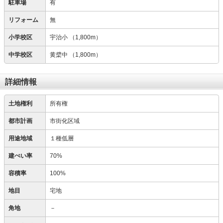
駐車場
有
リフォーム
無
小学校区
宇治小
（1,800m）
中学校区
黄檗中
（1,800m）
詳細情報
土地権利
所有権
都市計画
市街化区域
用途地域
１種低層
建ぺい率
70%
容積率
100%
地目
宅地
角地
－