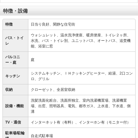
特徴・設備
特徴
日当り良好、閑静な住宅街
ウォシュレット、温水洗浄便座、暖房便座、トイレ２ヶ所、
バス・トイ
水洗、バス・トイレ別、ユニットバス、オートバス、追焚機
レ
能、浴室に窓
バルコニ
庭
ー・庭
システムキッチン、ＩＨクッキングヒーター、給湯、2口コン
キッチン
ロ、グリル
収納
クローゼット、全居室収納
洗髪洗面化粧台、洗面所独立、室内洗濯機置場、洗濯機置
設備・機能
場、出窓、照明器具、電気、都市ガス、上水道、下水道、側
溝
TV・通信
インターネット有（有料）、インターホン有（モニター付）
駐車場/駐輪
自走式駐車場