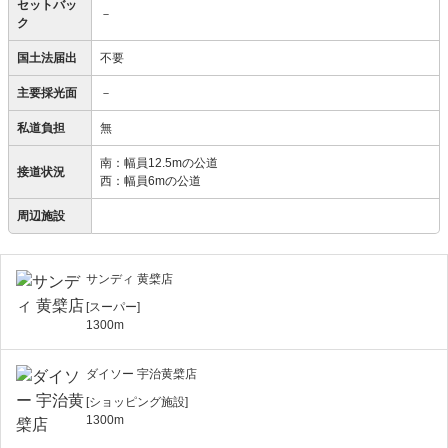
セットバッ
－
ク
国土法届出
不要
主要採光面
－
私道負担
無
南：幅員12.5mの公道
接道状況
西：幅員6mの公道
周辺施設
サンディ 黄檗店
[スーパー]
1300m
ダイソー 宇治黄檗店
[ショッピング施設]
1300m