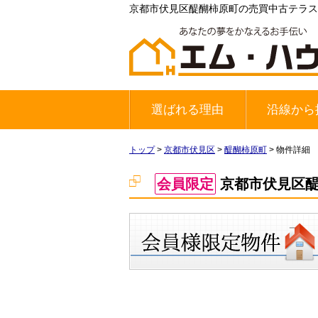
京都市伏見区醍醐柿原町の売買中古テラスハウ
選ばれる理由
沿線から
地下鉄東西
JR奈良線
京阪宇治線
トップ
>
京都市伏見区
>
醍醐柿原町
>
物件詳細
会員限定
京都市伏見区醍