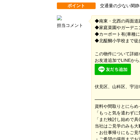
ポイント
交通量の少ない閑静
◆南東・北西の両面道
担当コメント
◆家庭菜園やガーデニ
◆カーポート有(車種に
◆北醍醐小学校まで徒
この物件について詳細
お友達追加でLINEか
伏見区、山科区、宇治
━━━━━━━━━━
資料や間取りとにらめ
「もっと気を遣わずに
「まだ検討し始めで具体
当社はご見学のみも大
・お仕事帰りにもご見
・ご希望の場所までお