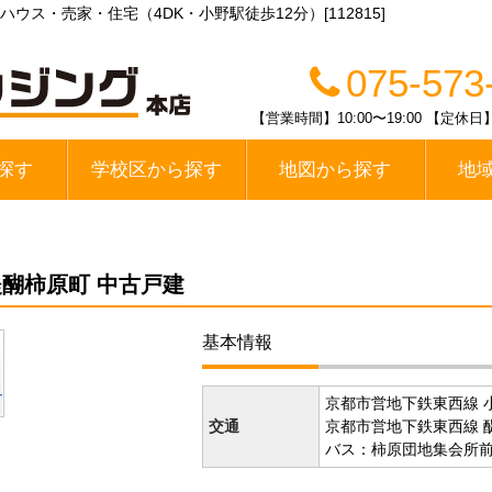
ス・売家・住宅（4DK・小野駅徒歩12分）[112815]
075-573
【営業時間】10:00〜19:00 【
探す
学校区から探す
地図から探す
地
線
醍醐中学校区
春日丘中学校区
栗陵中学校区
栄桜小中学校区
桃山中学校区
桃陵中学校区
勧修中学校区
大宅中学校区
山科中学校区
木幡中学校区
伏見区
山科区
宇治市
醐柿原町 中古戸建
基本情報
京都市営地下鉄東西線 小
交通
京都市営地下鉄東西線 醍
バス：柿原団地集会所前