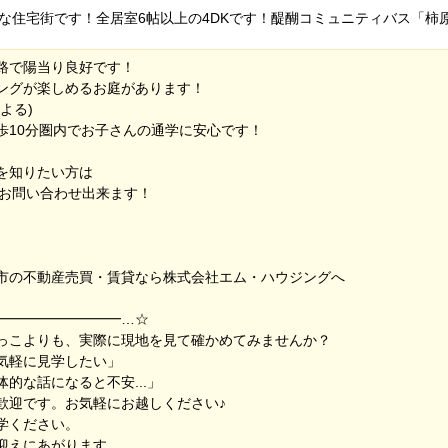
な住宅街です！全居室6帖以上の4DKです！醍醐コミュニティバス「柿
路で陽当り良好です！
ングが楽しめるお庭があります！
よる)
歩10分圏内でお子さんの通学に安心です！
を知りたい方は
らお問い合わせ出来ます！
市の不動産売買・賃貸なら株式会社エム・ハウジングへ
━━━━━━━━━…☆
っこよりも、実際に現地を見て確かめてみませんか？
気軽に見学したい」
的な話になると不安...」
歓迎です。お気軽にお越しください♪
学ください。
迎えにあがります。