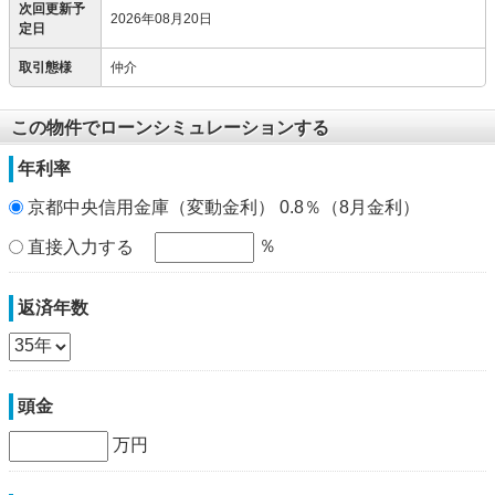
次回更新予
2026年08月20日
定日
取引態様
仲介
この物件でローンシミュレーションする
年利率
京都中央信用金庫（変動金利） 0.8％（8月金利）
％
直接入力する
返済年数
頭金
万円