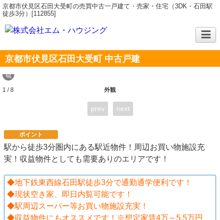
京都市伏見区石田大受町の売買中古一戸建て・売家・住宅（3DK・石田駅
徒歩3分）[112855]
京都市伏見区石田大受町 中古戸建
1 / 8
外観
prev
next
ポイント
駅から徒歩3分圏内にある駅近物件！周辺お買い物施設充
実！収益物件としても需要ありのエリアです！
◆地下鉄東西線石田駅徒歩3分で通勤通学便利です！
◆現状空き家、即日内覧可能です！
◆駅周辺スーパー等お買い物施設充実！
◆収益物件にもオススメです！※想定家賃4万～5.5万円