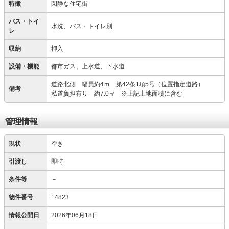
特徴
閑静な住宅街
バス・トイ
水洗、バス・トイレ別
レ
収納
押入
設備・機能
都市ガス、上水道、下水道
道路北側 幅員約4ｍ 第42条1項5号（位置指定道路）
備考
私道負担有り 約7.0㎡ ※上記土地面積に含む
管理情報
現状
空き
引渡し
即時
条件等
－
物件番号
14823
情報公開日
2026年06月18日