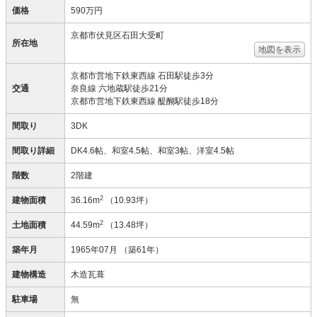
価格
590万円
京都市伏見区石田大受町
所在地
地図を表示
京都市営地下鉄東西線 石田駅徒歩3分
交通
奈良線 六地蔵駅徒歩21分
京都市営地下鉄東西線 醍醐駅徒歩18分
間取り
3DK
間取り詳細
DK4.6帖、和室4.5帖、和室3帖、洋室4.5帖
階数
2階建
2
建物面積
36.16m
（10.93坪）
2
土地面積
44.59m
（13.48坪）
築年月
1965年07月
（築61年）
建物構造
木造瓦葺
駐車場
無