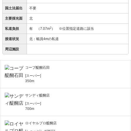
国土法届出
不要
主要採光面
北
2
私道負担
有
（7.07m
）
※位置指定道路に該当
接道状況
北：幅員4mの私道
周辺施設
コープ醍醐石田
[スーパー]
350m
サンディ醍醐店
[スーパー]
700m
ロイヤルプロ醍醐店