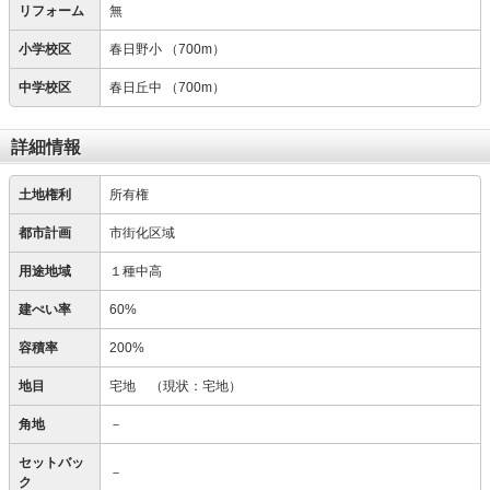
リフォーム
無
小学校区
春日野小
（700m）
中学校区
春日丘中
（700m）
詳細情報
土地権利
所有権
都市計画
市街化区域
用途地域
１種中高
建ぺい率
60%
容積率
200%
地目
宅地
（現状：宅地）
角地
－
セットバッ
－
ク