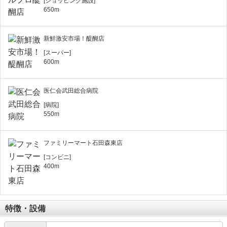
[ショッピング施設]
650m
新鮮激安市場！醍醐店
[スーパー]
600m
医仁会武田総合病院
[病院]
550m
ファミリーマート石田森東店
[コンビニ]
400m
特徴・設備