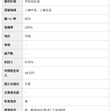
都市計画
市街化区域
用途地域
１種中高、１種住居
建ぺい率
60%
容積率
200%
地目
宅地
角地
－
総戸数
－
利回り
9.05%
年間想定収
48万円
入
国土法届出
不要
主要採光面
－
私道負担
無
接道状況
南：幅員4mの私道に1.9m接道