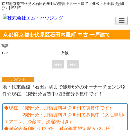
京都府京都市伏見区石田内里町の売買中古一戸建て（4DK・石田駅徒歩6
分）[15315]
京都府京都市伏見区石田内里町 中古 一戸建て
1 / 2
外観
prev
next
ポイント
地下鉄東西線『石田』駅まで徒歩6分のオーナーチェンジ物
件☆現在、1階部分賃貸中♪2階部分募集中です！！
◆現在、1階部分、月額賃料40,000円で賃貸中です♪
2階部分：月額賃料20,000円で募集中（女性専用/
エアコン、冷蔵庫、洗濯機付き）
◆満室表面利回り13.5%、満室年間想定収入72万円！