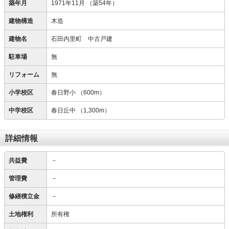
築年月
1971年11月
（築54年）
建物構造
木造
建物名
石田内里町 中古戸建
駐車場
無
リフォーム
無
小学校区
春日野小
（600m）
中学校区
春日丘中
（1,300m）
詳細情報
共益費
－
管理費
－
修繕積立金
－
土地権利
所有権