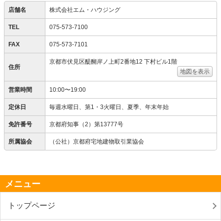
店舗名
株式会社エム・ハウジング
TEL
075-573-7100
FAX
075-573-7101
京都市伏見区醍醐岸ノ上町2番地12 下村ビル1階
住所
地図を表示
営業時間
10:00〜19:00
定休日
毎週水曜日、第1・3火曜日、夏季、年末年始
免許番号
京都府知事（2）第13777号
所属協会
（公社）京都府宅地建物取引業協会
メニュー
トップページ