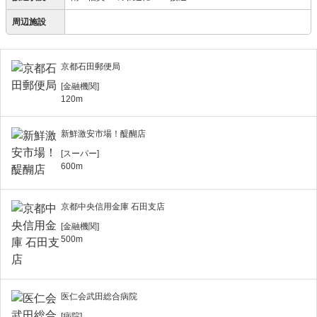
周辺施設
京都石田郵便局
[金融機関]
120m
新鮮激安市場！醍醐店
[スーパー]
600m
京都中央信用金庫 石田支店
[金融機関]
500m
医仁会武田総合病院
[病院]