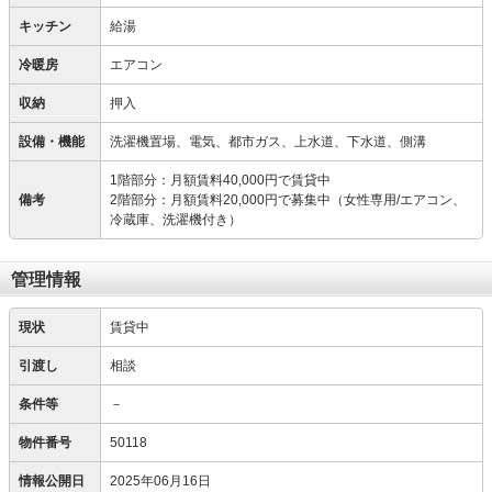
キッチン
給湯
冷暖房
エアコン
収納
押入
設備・機能
洗濯機置場、電気、都市ガス、上水道、下水道、側溝
1階部分：月額賃料40,000円で賃貸中
備考
2階部分：月額賃料20,000円で募集中（女性専用/エアコン、
冷蔵庫、洗濯機付き）
管理情報
現状
賃貸中
引渡し
相談
条件等
－
物件番号
50118
情報公開日
2025年06月16日