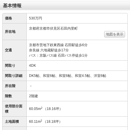
基本情報
価格
530万円
京都府京都市伏見区石田内里町
所在地
地図を表示
京都市営地下鉄東西線 石田駅徒歩6分
交通
奈良線 六地蔵駅徒歩17分
バス：京阪バス線 石田バス停徒歩1分
間取り
4DK
間取り詳細
DK5帖、和室6帖、和室6帖、和室4.5帖、洋室6帖
所在階
－
階数
2階建
使用部分面
2
60.05m
（18.16坪）
積
2
土地面積
60.11m
（18.18坪）