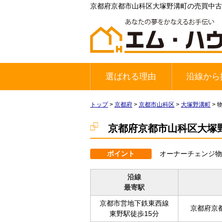
京都府京都市山科区大塚野溝町の売買中古一戸
選ばれる理由
沿線から
地下鉄東西
JR奈良線
京阪宇治線
トップ
>
京都府
>
京都市山科区
>
大塚野溝町
>
京都府京都市山科区大塚野
ポイント
オーナーチェンジ物
沿線
最寄駅
京都市営地下鉄東西線
京都府京
東野駅徒歩15分