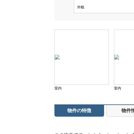
外観
室内
室内
物件の特徴
物件