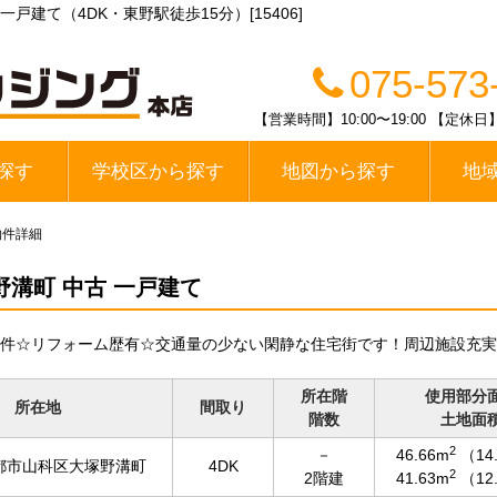
建て（4DK・東野駅徒歩15分）[15406]
075-573
【営業時間】10:00〜19:00 【
探す
学校区から探す
地図から探す
地
線
醍醐中学校区
春日丘中学校区
栗陵中学校区
栄桜小中学校区
桃山中学校区
桃陵中学校区
勧修中学校区
大宅中学校区
山科中学校区
木幡中学校区
伏見区
山科区
宇治市
物件詳細
溝町 中古 一戸建て
件☆リフォーム歴有☆交通量の少ない閑静な住宅街です！周辺施設充実
所在階
使用部分
所在地
間取り
階数
土地面
2
－
46.66m
（14
都市山科区大塚野溝町
4DK
2
2階建
41.63m
（12