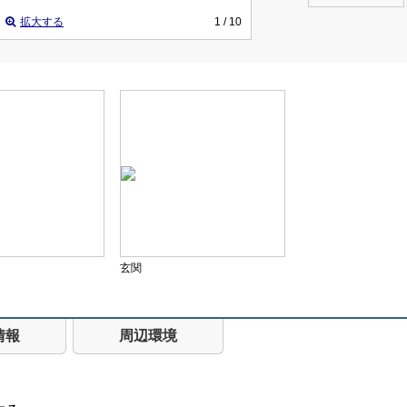
拡大する
1
/ 10
玄関
情報
周辺環境