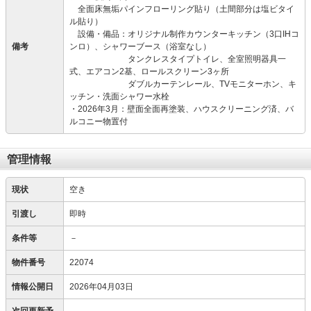
全面床無垢パインフローリング貼り（土間部分は塩ビタイ
ル貼り）
設備・備品：オリジナル制作カウンターキッチン（3口IHコ
備考
ンロ）、シャワーブース（浴室なし）
タンクレスタイプトイレ、全室照明器具一
式、エアコン2基、ロールスクリーン3ヶ所
ダブルカーテンレール、TVモニターホン、キ
ッチン・洗面シャワー水栓
・2026年3月：壁面全面再塗装、ハウスクリーニング済、バ
ルコニー物置付
管理情報
現状
空き
引渡し
即時
条件等
－
物件番号
22074
情報公開日
2026年04月03日