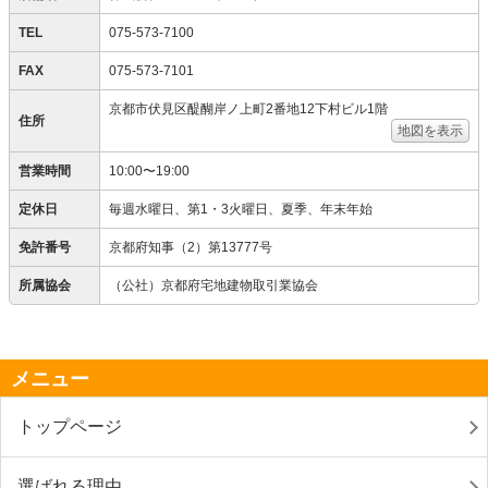
TEL
075-573-7100
FAX
075-573-7101
京都市伏見区醍醐岸ノ上町2番地12下村ビル1階
住所
地図を表示
営業時間
10:00〜19:00
定休日
毎週水曜日、第1・3火曜日、夏季、年末年始
免許番号
京都府知事（2）第13777号
所属協会
（公社）京都府宅地建物取引業協会
メニュー
トップページ
選ばれる理由