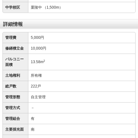
中学校区
栗陵中
（1,500m）
詳細情報
管理費
5,000円
修繕積立金
10,000円
バルコニー
2
13.58m
面積
土地権利
所有権
総戸数
222戸
管理形態
自主管理
管理方式
－
管理組合
有
主要採光面
南