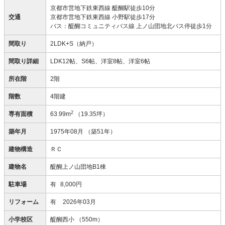
京都市営地下鉄東西線 醍醐駅徒歩10分
交通
京都市営地下鉄東西線 小野駅徒歩17分
バス：醍醐コミュニティバス線 上ノ山団地北バス停徒歩1分
間取り
2LDK+S（納戸）
間取り詳細
LDK12帖、S6帖、洋室8帖、洋室6帖
所在階
2階
階数
4階建
2
専有面積
63.99m
（19.35坪）
築年月
1975年08月
（築51年）
建物構造
ＲＣ
建物名
醍醐上ノ山団地B1棟
駐車場
有
8,000円
リフォーム
有
2026年03月
小学校区
醍醐西小
（550m）