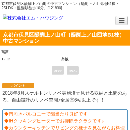
京都市伏見区醍醐上ノ山町の中古マンション（醍醐上ノ山団地B1棟・
2SLDK・醍醐駅徒歩10分）[121830]
京都市伏見区醍醐上ノ山町（醍醐上ノ山団地B1棟）
中古マンション
1 / 12
外観
prev
next
ポイント
2018年8月スケルトンリノベ実施済☆見せる収納と土間のあ
る、自由設計のリノベ空間♪全居室6帖以上です！
◆南向きバルコニーで陽当たり良好です！
◆IHクッキングヒーターでお掃除ラクラクです♪
◆カウンターキッチンでリビングの様子を見ながらお料理