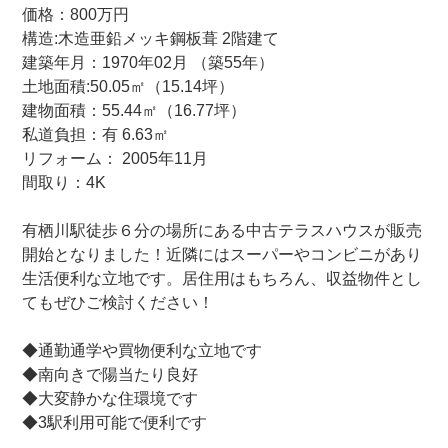
価格：800万円
構造:木造亜鉛メッキ鋼板葺 2階建て
建築年月：1970年02月 （築55年）
土地面積:50.05㎡（15.14坪）
建物面積：55.44㎡（16.77坪）
私道負担：有 6.63㎡
リフォーム： 2005年11月
間取り：4K
有栖川駅徒歩６分の場所にある中古テラスハウスが販売
開始となりました！近隣にはスーパーやコンビニがあり
生活便利な立地です。居住用はもちろん、収益物件とし
てもぜひご検討ください！
◆通勤通学や買物便利な立地です
◆南向きで陽当たり良好
◆大変静かな住環境です
◆3駅利用可能で便利です