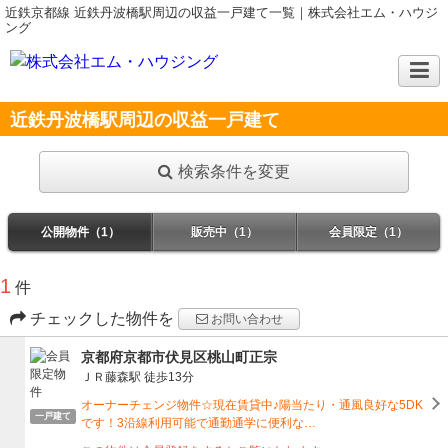
近鉄京都線 近鉄丹波橋駅周辺の収益一戸建て一覧｜株式会社エム・ハウジ
ング
近鉄丹波橋駅周辺の収益一戸建て
検索条件を変更
公開物件（1）
販売中（1）
会員限定（1）
1
件
チェックした物件を
お問い合わせ
京都府京都市伏見区桃山町正宗
ＪＲ藤森駅
徒歩13分
オーナーチェンジ物件☆現在賃貸中♪陽当たり・通風良好な5DK
一戸建て
です！3沿線利用可能で通勤通学に便利な…