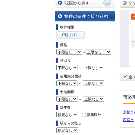
全
地図から探す
一
物件の条件で絞り込む
物件種別
一戸建て(1)
価格
～
利回り
～
使用部分面積
全
～
土地面積
市区
～
築年数
京都市
新築以外
西宮市
駅からの徒歩