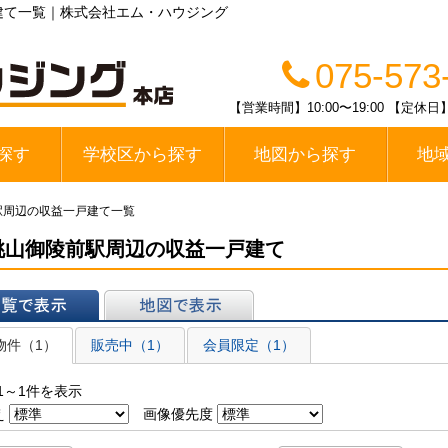
建て一覧｜株式会社エム・ハウジング
075-573
【営業時間】10:00〜19:00 【
探す
学校区から探す
地図から探す
地
線
醍醐中学校区
春日丘中学校区
栗陵中学校区
栄桜小中学校区
桃山中学校区
桃陵中学校区
勧修中学校区
大宅中学校区
山科中学校区
木幡中学校区
伏見区
山科区
宇治市
駅周辺の収益一戸建て一覧
桃山御陵前駅周辺の収益一戸建て
表示
地図で表示
物件（1）
販売中（1）
会員限定（1）
1～1件を表示
え
画像優先度