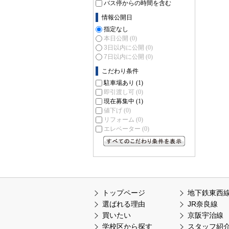
バス停からの時間を含む
情報公開日
指定なし
本日公開
(0)
3日以内に公開
(0)
7日以内に公開
(0)
こだわり条件
駐車場あり
(1)
即引渡し可
(0)
現在募集中
(1)
値下げ
(0)
リフォーム
(0)
エレベーター
(0)
すべてのこだわり条件を見る
トップページ
地下鉄東西
選ばれる理由
JR奈良線
買いたい
京阪宇治線
学校区から探す
スタッフ紹