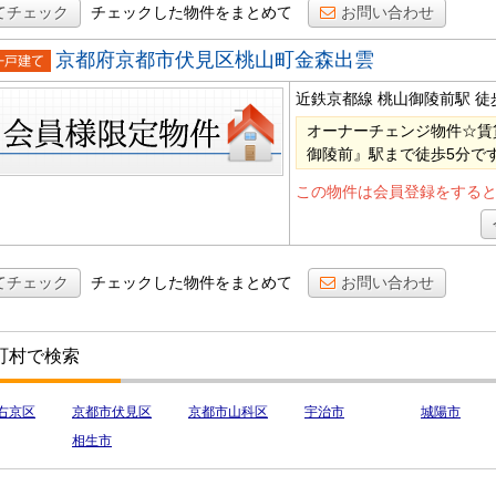
てチェック
チェックした物件をまとめて
お問い合わせ
京都府京都市伏見区桃山町金森出雲
戸建て
近鉄京都線 桃山御陵前駅
徒
オーナーチェンジ物件☆賃
御陵前』駅まで徒歩5分で
この物件は会員登録をする
てチェック
チェックした物件をまとめて
お問い合わせ
町村で検索
右京区
京都市伏見区
京都市山科区
宇治市
城陽市
相生市