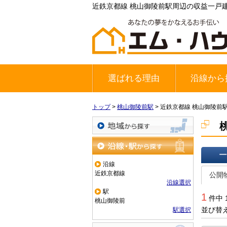
近鉄京都線 桃山御陵前駅周辺の収益一戸
選ばれる理由
沿線から
地下鉄東西
JR奈良線
京阪宇治線
トップ
>
桃山御陵前駅
>
近鉄京都線 桃山御陵前
地域から探す
沿線・駅から探す
沿線
一覧で
近鉄京都線
公開
沿線選択
駅
1
件中 
桃山御陵前
並び替
駅選択