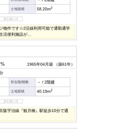
2
58.20m
土地面積
ジ物件です☆2沿線利用可能で通勤通学
生活便利施設が…
7%
1965年04月築
（築61年）
分
－
/
2階建
所在階/階数
2
40.19m
土地面積
京阪宇治線『観月橋』駅徒歩10分で通