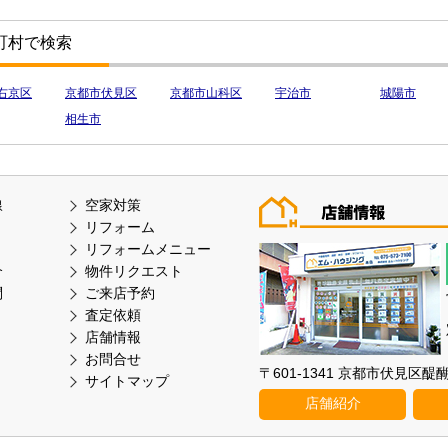
町村で検索
右京区
京都市伏見区
京都市山科区
宇治市
城陽市
相生市
線
空家対策
リフォーム
リフォームメニュー
介
物件リクエスト
問
ご来店予約
査定依頼
店舗情報
お問合せ
〒601-1341 京都市伏見区
サイトマップ
店舗紹介