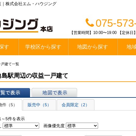
覧｜株式会社エム・ハウジング
075-573
【営業時間】10:00〜19:00 【
探す
学校区から探す
地図から探す
地
線
醍醐中学校区
春日丘中学校区
栗陵中学校区
栄桜小中学校区
桃山中学校区
桃陵中学校区
勧修中学校区
大宅中学校区
山科中学校区
木幡中学校区
伏見区
山科区
宇治市
一戸建て一覧
向島駅周辺の収益一戸建て
表示
地図で表示
物件（5）
販売中（5）
会員限定（2）
1～5件を表示
え
画像優先度