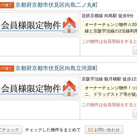
京都府京都市伏見区向島二ノ丸町
戸建て
近鉄京都線 向島駅
徒歩9分
オーナーチェンジ物件☆2
線と京阪宇治線の2沿線利
この物件は会員登録をする
京都府京都市伏見区向島立河原町
戸建て
京阪宇治線 観月橋駅
徒歩12
オーナーチェンジ物件！☆想
ニ、ドラッグストア等が徒
この物件は会員登録をする
てチェック
チェックした物件をまとめて
お問い合わせ