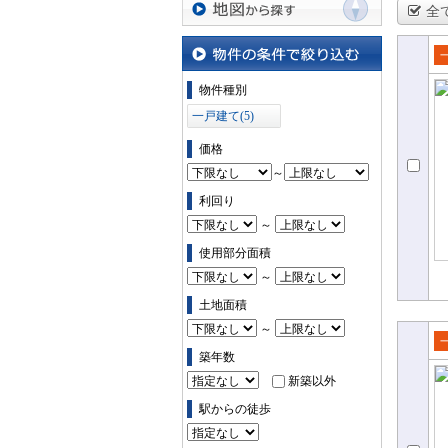
全
地図から探す
売
物件の条件で絞り込む
物件種別
て
一戸建て(5)
価格
～
利回り
～
使用部分面積
～
土地面積
～
築年数
売
て
新築以外
駅からの徒歩