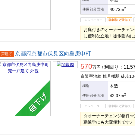
2
40.72m
使用部分面積
お庭付きのオーナーチェン
に便利な立地！徒歩圏内に
京都府京都市伏見区向島庚申町
一戸建
570
利回り：11.5
万円
/
京阪宇治線 観月橋駅
徒歩10
木造
構造
2
42.37m
使用部分面積
☆オーナーチェンジ物件☆
勤通学にも大変便利です♪