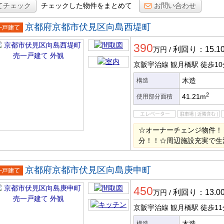
てチェック
チェックした物件をまとめて
お問い合わせ
京都府京都市伏見区向島西堤町
一戸建
390
利回り：15.1
万円
/
京阪宇治線 観月橋駅
徒歩10
木造
構造
2
41.21m
使用部分面積
☆オーナーチェンジ物件！
分！！☆周辺施設充実で生
京都府京都市伏見区向島庚申町
一戸建
450
利回り：13.0
万円
/
京阪宇治線 観月橋駅
徒歩11
木造
構造