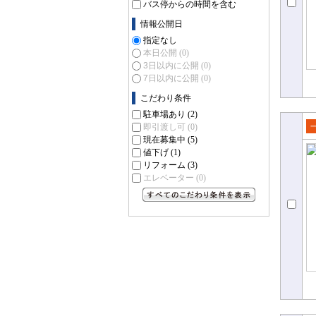
バス停からの時間を含む
情報公開日
指定なし
本日公開
(0)
3日以内に公開
(0)
7日以内に公開
(0)
こだわり条件
駐車場あり
(2)
即引渡し可
(0)
売
現在募集中
(5)
値下げ
(1)
て
リフォーム
(3)
エレベーター
(0)
すべてのこだわり条件を見る