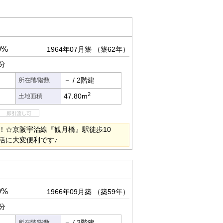
0%
1964年07月築
（築62年）
分
－
/
2階建
所在階/階数
2
47.80m
土地面積
！☆京阪宇治線『観月橋』駅徒歩10
活に大変便利です♪
0%
1966年09月築
（築59年）
分
－
/
2階建
所在階/階数