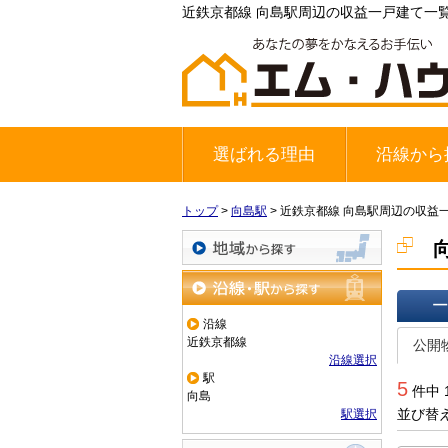
近鉄京都線 向島駅周辺の収益一戸建て一
選ばれる理由
沿線から
地下鉄東西
JR奈良線
京阪宇治線
トップ
>
向島駅
>
近鉄京都線 向島駅周辺の収益
地域から探す
沿線・駅から探す
沿線
一覧で
近鉄京都線
公開
沿線選択
駅
5
件中 
向島
並び替
駅選択