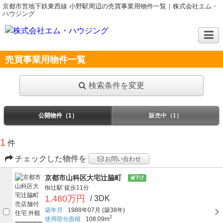
京都市営地下鉄東西線 小野駅周辺の売買事業用物件一覧｜株式会社エム・
ハウジング
売買事業用物件一覧
検索条件を変更
公開物件（1）
販売中（1）
1
件
チェックした物件を
お問い合わせ
京都市山科区大宅辻脇町
値下げ
椥辻駅
徒歩11分
1,480万円
/ 3DK
築年月
1988年07月
(築38年)
2
使用部分面積
108.09m