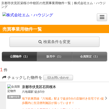
京都市伏見区栄桜小中校区の売買事業用物件一覧｜株式会社エム・ハウジ
ング
売買事業用物件一覧
検索条件を変更
公開物件（1）
販売中（1）
会員限定（1）
1
件
チェックした物件を
お問い合わせ
京都市伏見区石田桜木
六地蔵駅
徒歩5分
店舗付住宅
地下鉄東西線『六地蔵』駅まで徒歩5分の店舗付き住宅です♪徒
歩圏内に生活便利施設が揃っています！