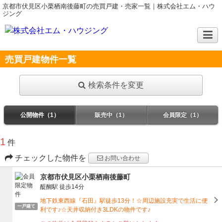
京都市伏見区小栗栖南後藤町の売買戸建・売家一覧｜株式会社エム・ハウ
ジング
売買戸建物件一覧
検索条件を変更
公開物件（1）
販売中（1）
会員限定（1）
1
件
チェックした物件を
お問い合わせ
京都市伏見区小栗栖南後藤町
醍醐駅
徒歩14分
地下鉄東西線『石田』駅徒歩13分！☆周辺施設充実で生活に便
一戸建て
利です♪☆天井収納付き3LDKの物件です♪