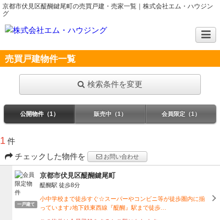
京都市伏見区醍醐鍵尾町の売買戸建・売家一覧｜株式会社エム・ハウジン
グ
売買戸建物件一覧
検索条件を変更
公開物件（1）
販売中（1）
会員限定（1）
1
件
チェックした物件を
お問い合わせ
京都市伏見区醍醐鍵尾町
醍醐駅
徒歩8分
小中学校まで徒歩すぐ☆スーパーやコンビニ等が徒歩圏内に揃
一戸建て
っています♪地下鉄東西線『醍醐』駅まで徒歩…