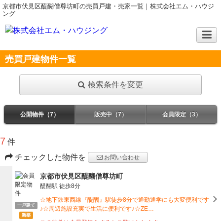
京都市伏見区醍醐僧尊坊町の売買戸建・売家一覧｜株式会社エム・ハウジ
ング
売買戸建物件一覧
検索条件を変更
公開物件（7）
販売中（7）
会員限定（3）
7
件
チェックした物件を
お問い合わせ
京都市伏見区醍醐僧尊坊町
醍醐駅
徒歩8分
☆地下鉄東西線『醍醐』駅徒歩8分で通勤通学にも大変便利です
一戸建て
♪☆周辺施設充実で生活に便利です♪☆ZE…
新築