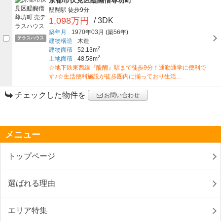
醍醐駅
徒歩9分
1,098万円
/ 3DK
築年月
1970年03月
(築56年)
テラスハウス
建物構造
木造
2
建物面積
52.13m
2
土地面積
48.58m
☆地下鉄東西線『醍醐』駅まで徒歩9分！通勤通学に便利で
す♪☆生活便利施設が徒歩圏内に揃っており生活…
チェックした物件を
お問い合わせ
メニュー
トップページ
選ばれる理由
エリア特集