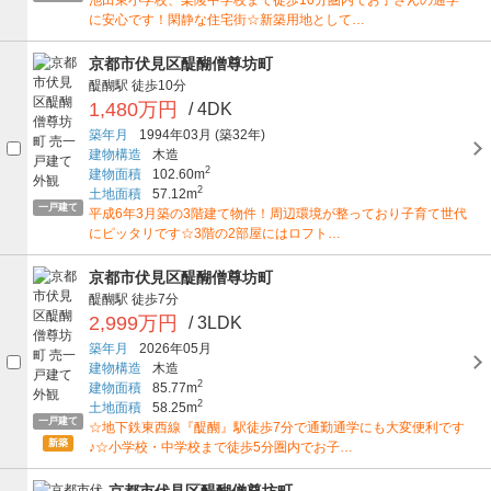
に安心です！閑静な住宅街☆新築用地として…
京都市伏見区醍醐僧尊坊町
醍醐駅
徒歩10分
1,480万円
/ 4DK
築年月
1994年03月
(築32年)
建物構造
木造
2
建物面積
102.60m
2
土地面積
57.12m
一戸建て
平成6年3月築の3階建て物件！周辺環境が整っており子育て世代
にピッタリです☆3階の2部屋にはロフト…
京都市伏見区醍醐僧尊坊町
醍醐駅
徒歩7分
2,999万円
/ 3LDK
築年月
2026年05月
建物構造
木造
2
建物面積
85.77m
2
土地面積
58.25m
一戸建て
☆地下鉄東西線『醍醐』駅徒歩7分で通勤通学にも大変便利です
新築
♪☆小学校・中学校まで徒歩5分圏内でお子…
京都市伏見区醍醐僧尊坊町