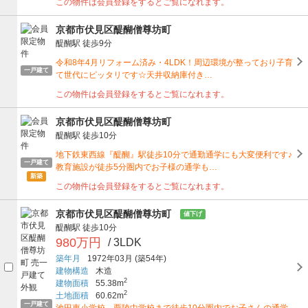
この物件は会員登録をするとご覧になれます。
京都市伏見区醍醐僧尊坊町
醍醐駅
徒歩9分
令和8年4月リフォーム済み・4LDK！周辺環境が整っており子育
一戸建て
て世代にピッタリです☆天井収納庫付き…
この物件は会員登録をするとご覧になれます。
京都市伏見区醍醐僧尊坊町
醍醐駅
徒歩10分
地下鉄東西線『醍醐』駅徒歩10分で通勤通学にも大変便利です♪
一戸建て
教育施設が徒歩5分圏内でお子様の通学も…
新築
この物件は会員登録をするとご覧になれます。
京都市伏見区醍醐僧尊坊町
値下げ
醍醐駅
徒歩10分
980万円
/ 3LDK
築年月
1972年03月
(築54年)
建物構造
木造
2
建物面積
55.38m
2
土地面積
60.62m
一戸建て
池田東小学校、栗陵中学校まで徒歩10分圏内でお子さんの通学