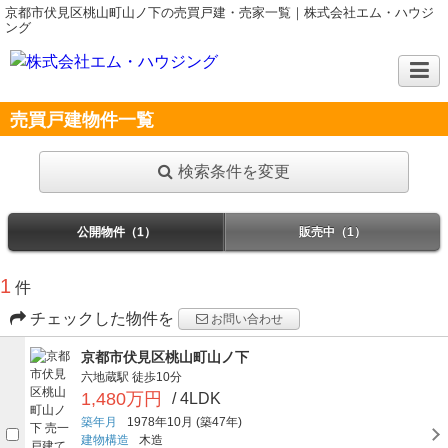
京都市伏見区桃山町山ノ下の売買戸建・売家一覧｜株式会社エム・ハウジ
ング
売買戸建物件一覧
検索条件を変更
公開物件（1）
販売中（1）
1
件
チェックした物件を
お問い合わせ
京都市伏見区桃山町山ノ下
六地蔵駅
徒歩10分
1,480万円
/ 4LDK
築年月
1978年10月
(築47年)
建物構造
木造