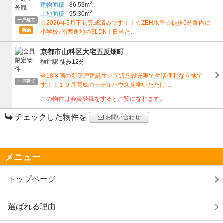
2
建物面積
86.53m
2
土地面積
95.30m
一戸建て
☆2026年5月下旬完成済みです！！☆ZEH水準☆徒歩5分圏内に
新築
小学校♪南西角地の3LDK！日当た…
京都市山科区大宅五反畑町
椥辻駅
徒歩12分
全18区画の新築戸建誕生☆周辺施設充実で生活便利な立地で
一戸建て
す！！１０月完成のモデルハウス見学いただけ…
この物件は会員登録をするとご覧になれます。
チェックした物件を
お問い合わせ
メニュー
トップページ
選ばれる理由