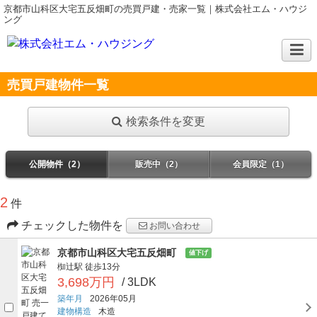
京都市山科区大宅五反畑町の売買戸建・売家一覧｜株式会社エム・ハウジ
ング
売買戸建物件一覧
検索条件を変更
公開物件（2）
販売中（2）
会員限定（1）
2
件
チェックした物件を
お問い合わせ
京都市山科区大宅五反畑町
値下げ
椥辻駅
徒歩13分
3,698万円
/ 3LDK
築年月
2026年05月
建物構造
木造