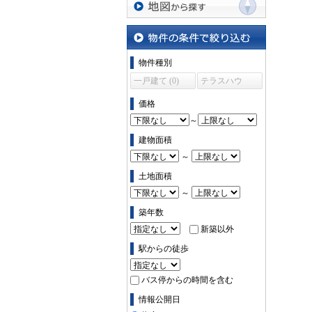
地図から探す
物件の条件で絞り込む
物件種別
一戸建て (0)
テラスハウ
ス (0)
価格
～
建物面積
～
土地面積
～
築年数
新築以外
駅からの徒歩
バス停からの時間を含む
情報公開日