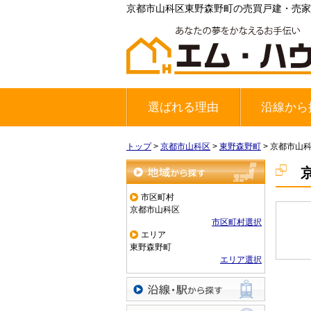
京都市山科区東野森野町の売買戸建・売家
選ばれる理由
沿線から
地下鉄東西
JR奈良線
京阪宇治線
トップ
>
京都市山科区
>
東野森野町
>
京都市山
地域から探す
市区町村
京都市山科区
市区町村選択
エリア
東野森野町
エリア選択
沿線・駅から探す