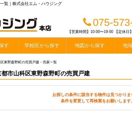
一覧｜株式会社エム・ハウジング
075-573
【営業時間】10:00〜19:00 【
探す
学校区から探す
地図から探す
地
線
醍醐中学校区
春日丘中学校区
栗陵中学校区
栄桜小中学校区
桃山中学校区
桃陵中学校区
勧修中学校区
大宅中学校区
山科中学校区
木幡中学校区
伏見区
山科区
宇治市
科区東野森野町の売買戸建・売家一覧
京都市山科区東野森野町の売買戸建
お探しの条件に該当する物件は見つかりま
条件を変更して再検索をお願いします