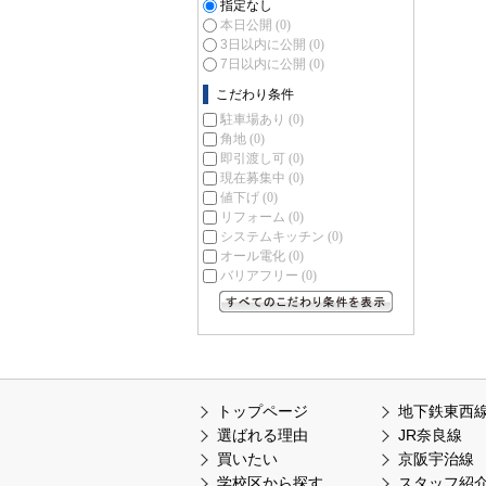
指定なし
本日公開
(0)
3日以内に公開
(0)
7日以内に公開
(0)
こだわり条件
駐車場あり
(0)
角地
(0)
即引渡し可
(0)
現在募集中
(0)
値下げ
(0)
リフォーム
(0)
システムキッチン
(0)
オール電化
(0)
バリアフリー
(0)
すべてのこだわり条件を見る
トップページ
地下鉄東西
選ばれる理由
JR奈良線
買いたい
京阪宇治線
学校区から探す
スタッフ紹