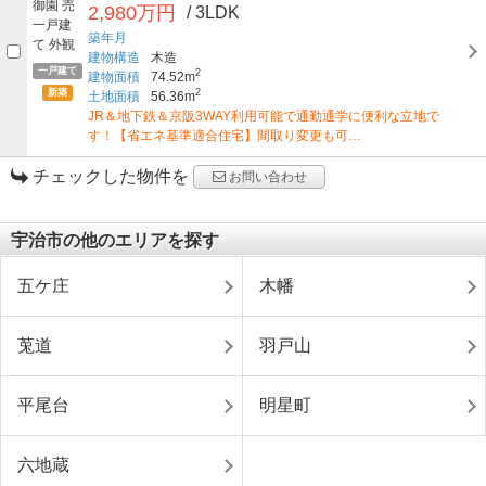
2,980万円
/ 3LDK
築年月
建物構造
木造
一戸建て
2
建物面積
74.52m
新築
2
土地面積
56.36m
JR＆地下鉄＆京阪3WAY利用可能で通勤通学に便利な立地で
す！【省エネ基準適合住宅】間取り変更も可…
チェックした物件を
お問い合わせ
宇治市の他のエリアを探す
五ケ庄
木幡
莵道
羽戸山
平尾台
明星町
六地蔵