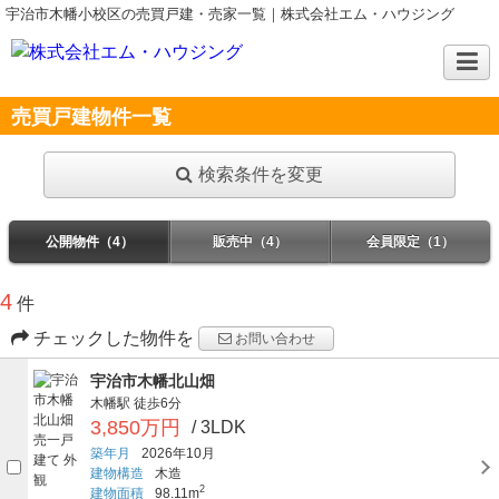
宇治市木幡小校区の売買戸建・売家一覧｜株式会社エム・ハウジング
売買戸建物件一覧
検索条件を変更
公開物件（4）
販売中（4）
会員限定（1）
4
件
チェックした物件を
お問い合わせ
宇治市木幡北山畑
木幡駅
徒歩6分
3,850万円
/ 3LDK
築年月
2026年10月
建物構造
木造
2
建物面積
98.11m