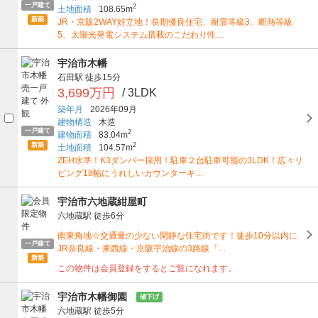
一戸建て
2
土地面積
108.65m
新築
JR・京阪2WAY好立地！長期優良住宅、耐震等級3、断熱等級
5、太陽光発電システム搭載のこだわり性…
宇治市木幡
石田駅
徒歩15分
3,699万円
/ 3LDK
築年月
2026年09月
建物構造
木造
一戸建て
2
建物面積
83.04m
新築
2
土地面積
104.57m
ZEH水準！K3ダンパー採用！駐車２台駐車可能の3LDK！広々リ
ビング18帖にうれしいカウンターキ…
宇治市六地蔵紺屋町
六地蔵駅
徒歩6分
南東角地☆交通量の少ない閑静な住宅街です！徒歩10分以内に
一戸建て
JR奈良線・東西線・京阪宇治線の3路線『…
新築
この物件は会員登録をするとご覧になれます。
宇治市木幡御園
値下げ
六地蔵駅
徒歩5分