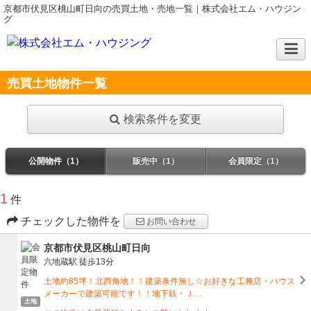
京都市伏見区桃山町日向の売買土地・売地一覧｜株式会社エム・ハウジン
グ
売買土地物件一覧
検索条件を変更
公開物件（1）
販売中（1）
会員限定（1）
1
件
チェックした物件を
お問い合わせ
京都市伏見区桃山町日向
六地蔵駅
徒歩13分
土地約85坪！北西角地！！建築条件無し☆お好きな工務店・ハウス
メーカーで建築可能です！！地下鉄・Ｊ…
土地