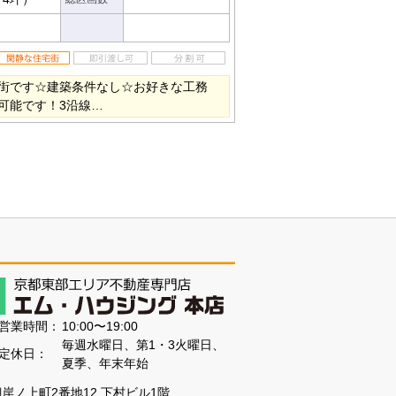
街です☆建築条件なし☆お好きな工務
可能です！3沿線…
営業時間：
10:00〜19:00
毎週水曜日、第1・3火曜日、
定休日：
夏季、年末年始
醍醐岸ノ上町2番地12 下村ビル1階