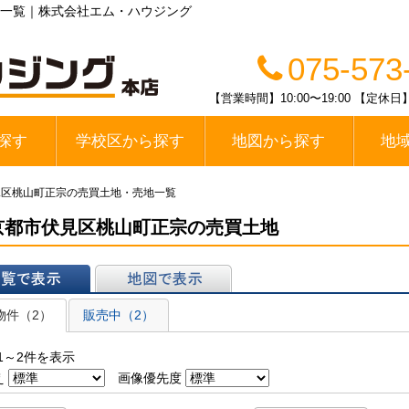
一覧｜株式会社エム・ハウジング
075-573
【営業時間】10:00〜19:00 【
探す
学校区から探す
地図から探す
地
線
醍醐中学校区
春日丘中学校区
栗陵中学校区
栄桜小中学校区
桃山中学校区
桃陵中学校区
勧修中学校区
大宅中学校区
山科中学校区
木幡中学校区
伏見区
山科区
宇治市
見区桃山町正宗の売買土地・売地一覧
京都市伏見区桃山町正宗の売買土地
表示
地図で表示
物件（2）
販売中（2）
1～2件を表示
え
画像優先度