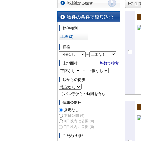
全
地図から探す
売
物件の条件で絞り込む
物件種別
土地 (2)
価格
～
土地面積
坪数で検索
～
駅からの徒歩
バス停からの時間を含む
情報公開日
指定なし
売
本日公開
(0)
3日以内に公開
(0)
7日以内に公開
(0)
こだわり条件