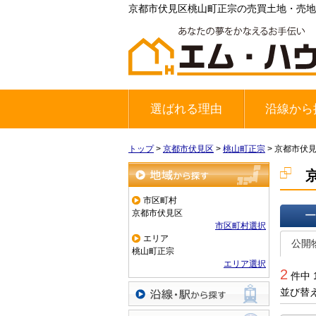
京都市伏見区桃山町正宗の売買土地・売地
選ばれる理由
沿線から
地下鉄東西
JR奈良線
京阪宇治線
トップ
>
京都市伏見区
>
桃山町正宗
>
京都市伏
地域から探す
市区町村
京都市伏見区
市区町村選択
一覧で
エリア
公開
桃山町正宗
エリア選択
2
件中 
並び替
沿線・駅から探す