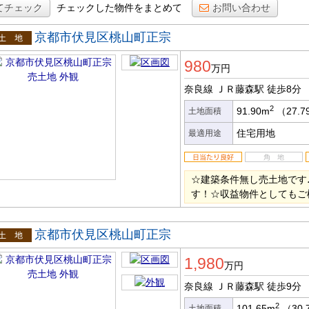
てチェック
チェックした物件をまとめて
お問い合わせ
京都市伏見区桃山町正宗
土地
980
万円
奈良線 ＪＲ藤森駅
徒歩8分
2
91.90m
（27.
土地面積
住宅用地
最適用途
☆建築条件無し売土地です
す！☆収益物件としてもご
京都市伏見区桃山町正宗
土地
1,980
万円
奈良線 ＪＲ藤森駅
徒歩9分
2
101.65m
（30.
土地面積