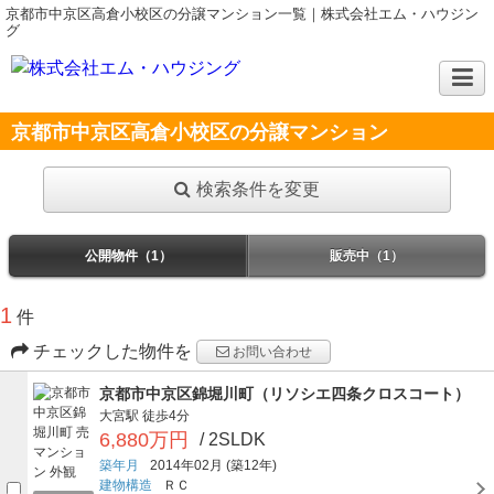
京都市中京区高倉小校区の分譲マンション一覧｜株式会社エム・ハウジン
グ
京都市中京区高倉小校区の分譲マンション
検索条件を変更
公開物件（1）
販売中（1）
1
件
チェックした物件を
お問い合わせ
京都市中京区錦堀川町（リソシエ四条クロスコート）
大宮駅
徒歩4分
6,880万円
/ 2SLDK
築年月
2014年02月
(築12年)
建物構造
ＲＣ