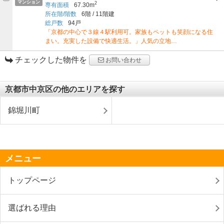
マンション
2
専有面積
67.30m
所在階/階数
6階
/
11階建
総戸数
94戸
「京都の中心で３線４駅利用可。家族もペットも笑顔になる住
まい。充実した設備で快適生活。」人気の立地…
チェックした物件を
お問い合わせ
京都市中京区の他のエリアを探す
錦堀川町
メニュー
トップページ
選ばれる理由