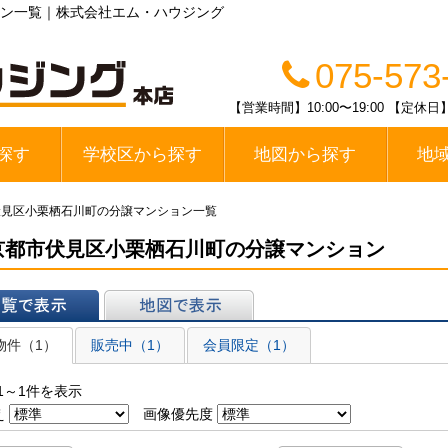
ン一覧｜株式会社エム・ハウジング
075-573
【営業時間】10:00〜19:00 【
探す
学校区から探す
地図から探す
地
線
醍醐中学校区
春日丘中学校区
栗陵中学校区
栄桜小中学校区
桃山中学校区
桃陵中学校区
勧修中学校区
大宅中学校区
山科中学校区
木幡中学校区
伏見区
山科区
宇治市
伏見区小栗栖石川町の分譲マンション一覧
京都市伏見区小栗栖石川町の分譲マンション
表示
地図で表示
物件（1）
販売中（1）
会員限定（1）
1～1件を表示
え
画像優先度