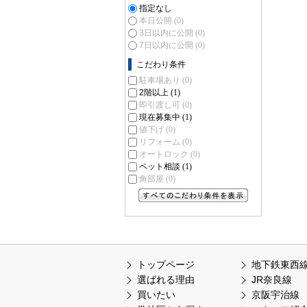
指定なし
本日公開
(0)
3日以内に公開
(0)
7日以内に公開
(0)
こだわり条件
駐車場あり
(0)
2階以上
(1)
即引渡し可
(0)
現在募集中
(1)
値下げ
(0)
リフォーム
(0)
オートロック
(0)
ペット相談
(1)
角部屋
(0)
すべてのこだわり条件を見る
トップページ
地下鉄東西
選ばれる理由
JR奈良線
買いたい
京阪宇治線