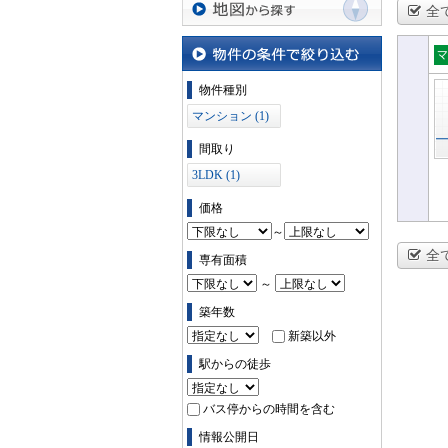
全
地図から探す
マ
物件の条件で絞り込む
物件種別
ン
マンション (1)
間取り
3LDK (1)
価格
～
全
専有面積
～
築年数
新築以外
駅からの徒歩
バス停からの時間を含む
情報公開日