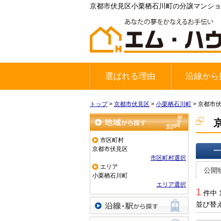
京都市伏見区小栗栖石川町の分譲マンショ
選ばれる理由
沿線から
地下鉄東西
JR奈良線
京阪宇治線
トップ
>
京都市伏見区
>
小栗栖石川町
>
京都市
地域から探す
市区町村
京都市伏見区
市区町村選択
一覧で
エリア
公開
小栗栖石川町
エリア選択
1
件中 
並び替
沿線・駅から探す