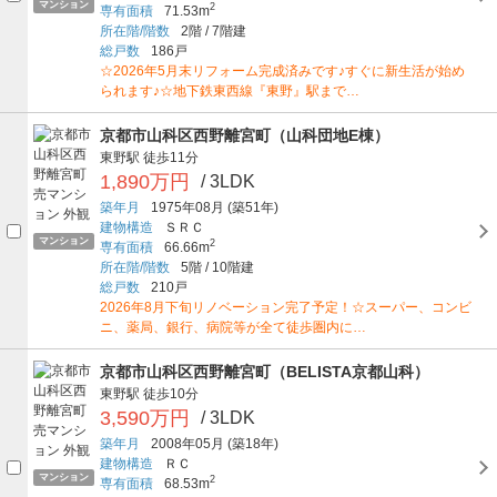
マンション
2
専有面積
71.53m
所在階/階数
2階
/
7階建
総戸数
186戸
☆2026年5月末リフォーム完成済みです♪すぐに新生活が始め
られます♪☆地下鉄東西線『東野』駅まで…
京都市山科区西野離宮町（山科団地E棟）
東野駅
徒歩11分
1,890万円
/ 3LDK
築年月
1975年08月
(築51年)
建物構造
ＳＲＣ
マンション
2
専有面積
66.66m
所在階/階数
5階
/
10階建
総戸数
210戸
2026年8月下旬リノベーション完了予定！☆スーパー、コンビ
ニ、薬局、銀行、病院等が全て徒歩圏内に…
京都市山科区西野離宮町（BELISTA京都山科）
東野駅
徒歩10分
3,590万円
/ 3LDK
築年月
2008年05月
(築18年)
建物構造
ＲＣ
マンション
2
専有面積
68.53m