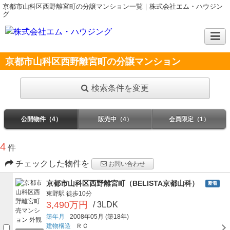
京都市山科区西野離宮町の分譲マンション一覧｜株式会社エム・ハウジン
グ
京都市山科区西野離宮町の分譲マンション
検索条件を変更
公開物件（4）
販売中（4）
会員限定（1）
4
件
チェックした物件を
お問い合わせ
京都市山科区西野離宮町（BELISTA京都山科）
新着
東野駅
徒歩10分
3,490万円
/ 3LDK
築年月
2008年05月
(築18年)
建物構造
ＲＣ