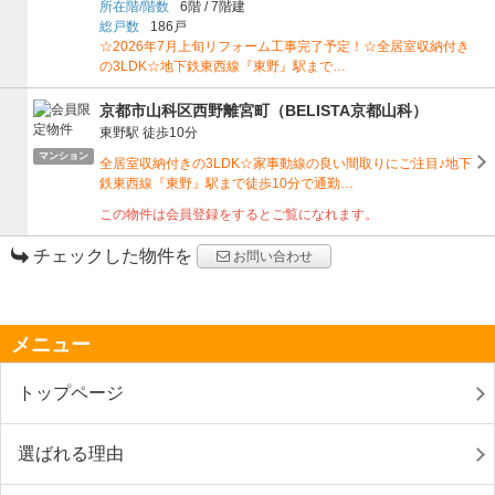
所在階/階数
6階
/
7階建
総戸数
186戸
☆2026年7月上旬リフォーム工事完了予定！☆全居室収納付き
の3LDK☆地下鉄東西線『東野』駅まで…
京都市山科区西野離宮町（BELISTA京都山科）
東野駅
徒歩10分
マンション
全居室収納付きの3LDK☆家事動線の良い間取りにご注目♪地下
鉄東西線『東野』駅まで徒歩10分で通勤…
この物件は会員登録をするとご覧になれます。
チェックした物件を
お問い合わせ
メニュー
トップページ
選ばれる理由