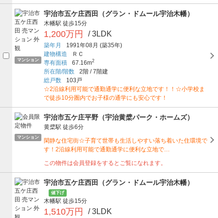
宇治市五ケ庄西田（グラン・ドムール宇治木幡）
木幡駅
徒歩15分
1,200万円
/ 3LDK
築年月
1991年08月
(築35年)
建物構造
ＲＣ
マンション
2
専有面積
67.16m
所在階/階数
2階
/
7階建
総戸数
103戸
☆2沿線利用可能で通勤通学に便利な立地です！！☆小学校ま
で徒歩10分圏内でお子様の通学にも安心です！
宇治市五ケ庄平野（宇治黄檗パーク・ホームズ）
黄檗駅
徒歩6分
マンション
閑静な住宅街☆子育て世帯も生活しやすい落ち着いた住環境で
す！2沿線利用可能で通勤通学に便利な立地で…
この物件は会員登録をするとご覧になれます。
宇治市五ケ庄西田（グラン・ドムール宇治木幡）
値下げ
木幡駅
徒歩15分
1,510万円
/ 3LDK