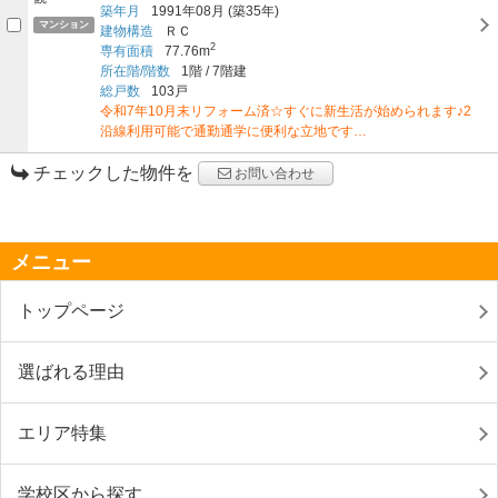
築年月
1991年08月
(築35年)
マンション
建物構造
ＲＣ
2
専有面積
77.76m
所在階/階数
1階
/
7階建
総戸数
103戸
令和7年10月末リフォーム済☆すぐに新生活が始められます♪2
沿線利用可能で通勤通学に便利な立地です…
チェックした物件を
お問い合わせ
メニュー
トップページ
選ばれる理由
エリア特集
学校区から探す