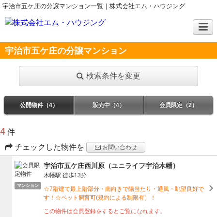
宇治市五ケ庄の分譲マンション一覧｜株式会社エム・ハウジング
宇治市五ケ庄の分譲マンション
検索条件を変更
公開物件（4）
販売中（4）
会員限定（2）
4
件
チェックした物件を
お問い合わせ
宇治市五ケ庄西川原（ユニライフ宇治木幡）
木幡駅
徒歩13分
マンション
☆7階建て最上階部分・南向きで陽当たり・通風・眺望良好で
す！☆ペット飼育可(規約による制限有）！
この物件は会員登録をするとご覧になれます。