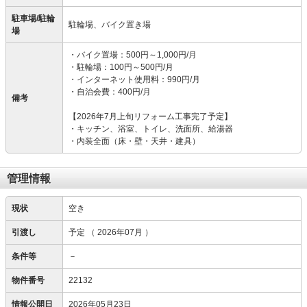
駐車場/駐輪
駐輪場、バイク置き場
場
・バイク置場：500円～1,000円/月
・駐輪場：100円～500円/月
・インターネット使用料：990円/月
・自治会費：400円/月
備考
【2026年7月上旬リフォーム工事完了予定】
・キッチン、浴室、トイレ、洗面所、給湯器
・内装全面（床・壁・天井・建具）
管理情報
現状
空き
引渡し
予定
（ 2026年07月 ）
条件等
－
物件番号
22132
情報公開日
2026年05月23日