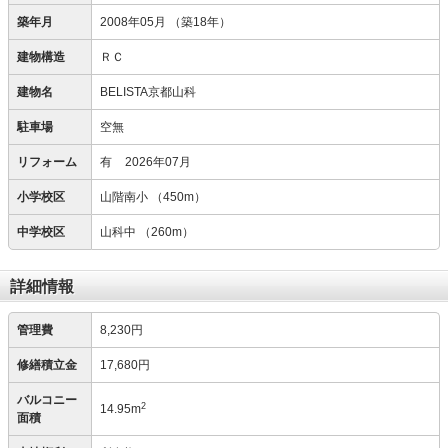
築年月
2008年05月
（築18年）
建物構造
ＲＣ
建物名
BELISTA京都山科
駐車場
空無
リフォーム
有
2026年07月
小学校区
山階南小
（450m）
中学校区
山科中
（260m）
詳細情報
管理費
8,230円
修繕積立金
17,680円
バルコニー
2
14.95m
面積