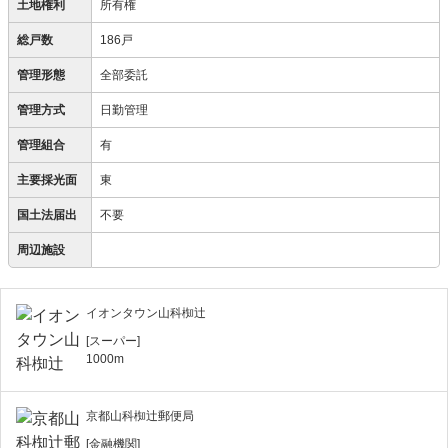
土地権利
所有権
総戸数
186戸
管理形態
全部委託
管理方式
日勤管理
管理組合
有
主要採光面
東
国土法届出
不要
周辺施設
イオンタウン山科椥辻
[スーパー]
1000m
京都山科椥辻郵便局
[金融機関]