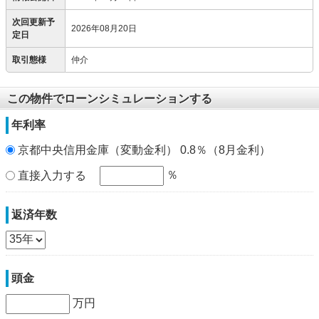
次回更新予
2026年08月20日
定日
取引態様
仲介
この物件でローンシミュレーションする
年利率
京都中央信用金庫（変動金利） 0.8％（8月金利）
％
直接入力する
返済年数
頭金
万円