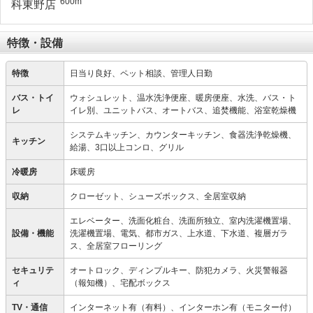
600m
特徴・設備
特徴
日当り良好、ペット相談、管理人日勤
バス・トイ
ウォシュレット、温水洗浄便座、暖房便座、水洗、バス・ト
レ
イレ別、ユニットバス、オートバス、追焚機能、浴室乾燥機
システムキッチン、カウンターキッチン、食器洗浄乾燥機、
キッチン
給湯、3口以上コンロ、グリル
冷暖房
床暖房
収納
クローゼット、シューズボックス、全居室収納
エレベーター、洗面化粧台、洗面所独立、室内洗濯機置場、
設備・機能
洗濯機置場、電気、都市ガス、上水道、下水道、複層ガラ
ス、全居室フローリング
セキュリテ
オートロック、ディンプルキー、防犯カメラ、火災警報器
ィ
（報知機）、宅配ボックス
TV・通信
インターネット有（有料）、インターホン有（モニター付）