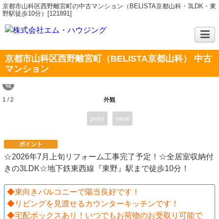
京都市山科区西野離宮町の中古マンション（BELISTA京都山科・3LDK・東
野駅徒歩10分）[121891]
京都市山科区西野離宮町（BELISTA京都山科） 中古
マンション
1 / 2
外観
prev
next
ポイント
☆2026年7月上旬リフォーム工事完了予定！☆全居室収納付
きの3LDK☆地下鉄東西線『東野』駅まで徒歩10分！
◆東向きバルコニーで陽当良好です！
◆リビングを見渡せるカウンターキッチンです！
◆宅配ボックスあり！いつでもお荷物のお受取り可能で