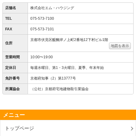
店舗名
株式会社エム・ハウジング
TEL
075-573-7100
FAX
075-573-7101
京都市伏見区醍醐岸ノ上町2番地12下村ビル1階
住所
地図を表示
営業時間
10:00〜19:00
定休日
毎週水曜日、第1・3火曜日、夏季、年末年始
免許番号
京都府知事（2）第13777号
所属協会
（公社）京都府宅地建物取引業協会
メニュー
トップページ