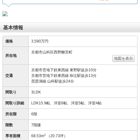
基本情報
価格
3,590万円
京都市山科区西野離宮町
所在地
地図を表示
京都市営地下鉄東西線 東野駅徒歩10分
交通
京都市営地下鉄東西線 椥辻駅徒歩13分
琵琶湖線 山科駅徒歩24分
間取り
3LDK
間取り詳細
LDK15.9帖、洋室6帖、洋室5帖、洋室4帖
所在階
6階
階数
7階建
2
専有面積
68.53m
（20.73坪）