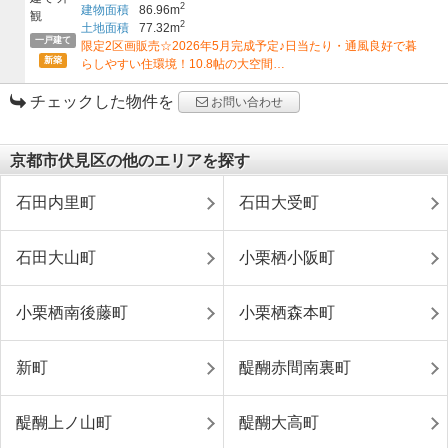
2
建物面積
86.96m
2
土地面積
77.32m
一戸建て
限定2区画販売☆2026年5月完成予定♪日当たり・通風良好で暮
新築
らしやすい住環境！10.8帖の大空間…
チェックした物件を
お問い合わせ
京都市伏見区の他のエリアを探す
石田内里町
石田大受町
石田大山町
小栗栖小阪町
小栗栖南後藤町
小栗栖森本町
新町
醍醐赤間南裏町
醍醐上ノ山町
醍醐大高町