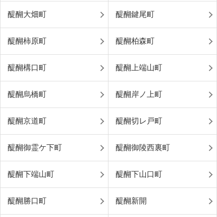
醍醐大畑町
醍醐鍵尾町
醍醐柿原町
醍醐柏森町
醍醐構口町
醍醐上端山町
醍醐烏橋町
醍醐岸ノ上町
醍醐京道町
醍醐切レ戸町
醍醐御霊ケ下町
醍醐御陵西裏町
醍醐下端山町
醍醐下山口町
醍醐勝口町
醍醐新開