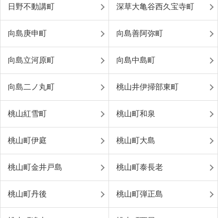
日野不動講町
深草大亀谷西久宝寺町
向島庚申町
向島善阿弥町
向島立河原町
向島中島町
向島二ノ丸町
桃山井伊掃部東町
桃山紅雪町
桃山町和泉
桃山町伊庭
桃山町大島
桃山町金井戸島
桃山町泰長老
桃山町丹後
桃山町弾正島