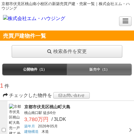
京都市伏見区桃山南小校区の新築売買戸建・売家一覧｜株式会社エム・ハ
ウジング
売買戸建物件一覧
検索条件を変更
公開物件（1）
販売中（1）
1
件
チェックした物件を
お問い合わせ
京都市伏見区桃山町大島
桃山南口駅
徒歩6分
3,780万円
/ 3LDK
築年月
2026年05月
建物構造
木造