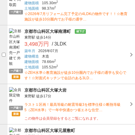
2
建物面積
105.30m
2
土地面積
98.37m
一戸建て
☆2026年7月リフォーム完了予定の4LDKの物件です！！☆教育
施設が徒歩10分圏内でお子様の通学…
京都市山科区大塚南溝町
値下げ
東野駅
徒歩14分
3,498万円
/ 3LDK
築年月
2026年07月
建物構造
木造
2
建物面積
78.66m
2
土地面積
105.52m
一戸建て
☆ZEH水準☆教育施設が徒歩10分圏内でお子様の通学も安心で
新築
す！☆対面式キッチンで会話のある3LD…
京都市山科区大塚大岩
東野駅
徒歩17分
ラスト１区画！最高等級の耐震等級3を標準仕様☆断熱等級
一戸建て
5（ZEH水準）で一年中快適かつ省エネな住空…
新築
この物件は会員登録をするとご覧になれます。
京都市山科区大塚元屋敷町