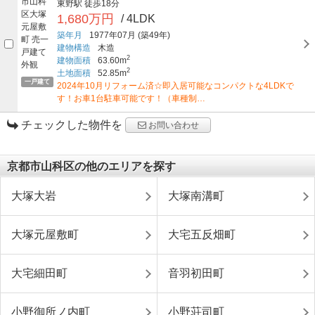
東野駅
徒歩18分
1,680万円
/ 4LDK
築年月
1977年07月
(築49年)
建物構造
木造
2
建物面積
63.60m
2
土地面積
52.85m
一戸建て
2024年10月リフォーム済☆即入居可能なコンパクトな4LDKで
す！お車1台駐車可能です！（車種制…
チェックした物件を
お問い合わせ
京都市山科区の他のエリアを探す
大塚大岩
大塚南溝町
大塚元屋敷町
大宅五反畑町
大宅細田町
音羽初田町
小野御所ノ内町
小野荘司町