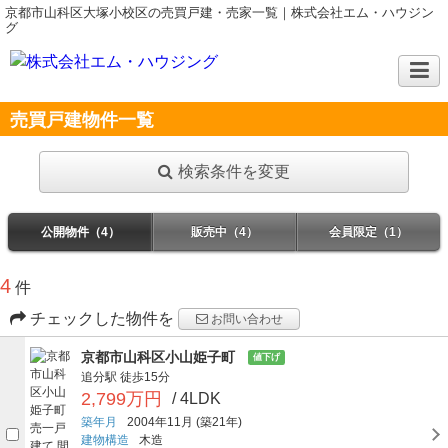
京都市山科区大塚小校区の売買戸建・売家一覧｜株式会社エム・ハウジン
グ
売買戸建物件一覧
検索条件を変更
公開物件（4）
販売中（4）
会員限定（1）
4
件
チェックした物件を
お問い合わせ
京都市山科区小山姫子町
値下げ
追分駅
徒歩15分
2,799万円
/ 4LDK
築年月
2004年11月
(築21年)
建物構造
木造