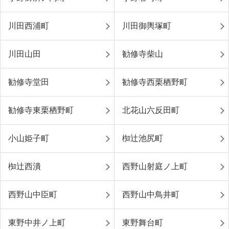
川田西浦町
川田御輿塚町
川田山田
勧修寺柴山
勧修寺堂田
勧修寺西栗栖野町
勧修寺東栗栖野町
北花山六反田町
小山姫子町
椥辻池尻町
椥辻西潰
西野山射庭ノ上町
西野山中臣町
西野山中鳥井町
東野中井ノ上町
東野舞台町