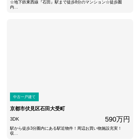
☆地下鉄東西線『石田』駅まで徒歩8分のマンション☆徒歩圏
内…
中古一戸建て
京都市伏見区石田大受町
590万円
3DK
駅から徒歩3分圏内にある駅近物件！周辺お買い物施設充実！
収…