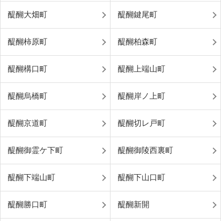
醍醐大畑町
醍醐鍵尾町
醍醐柿原町
醍醐柏森町
醍醐構口町
醍醐上端山町
醍醐烏橋町
醍醐岸ノ上町
醍醐京道町
醍醐切レ戸町
醍醐御霊ケ下町
醍醐御陵西裏町
醍醐下端山町
醍醐下山口町
醍醐勝口町
醍醐新開