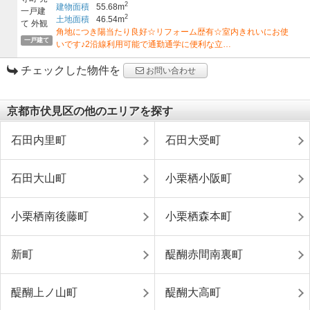
2
建物面積
55.68m
2
土地面積
46.54m
角地につき陽当たり良好☆リフォーム歴有☆室内きれいにお使
一戸建て
いです♪2沿線利用可能で通勤通学に便利な立…
チェックした物件を
お問い合わせ
京都市伏見区の他のエリアを探す
石田内里町
石田大受町
石田大山町
小栗栖小阪町
小栗栖南後藤町
小栗栖森本町
新町
醍醐赤間南裏町
醍醐上ノ山町
醍醐大高町