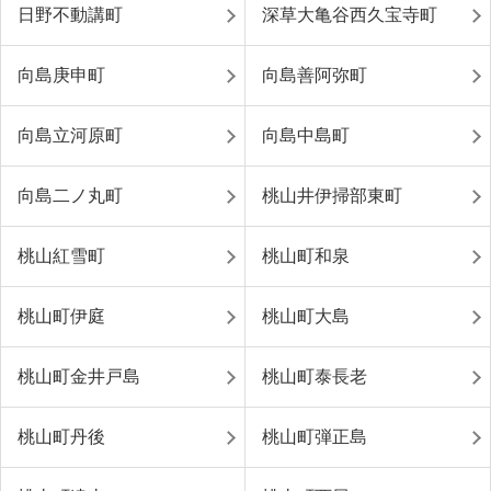
日野不動講町
深草大亀谷西久宝寺町
向島庚申町
向島善阿弥町
向島立河原町
向島中島町
向島二ノ丸町
桃山井伊掃部東町
桃山紅雪町
桃山町和泉
桃山町伊庭
桃山町大島
桃山町金井戸島
桃山町泰長老
桃山町丹後
桃山町弾正島