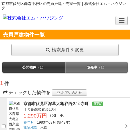
京都市伏見区藤森中校区の売買戸建・売家一覧｜株式会社エム・ハウジン
グ
売買戸建物件一覧
検索条件を変更
公開物件（1）
販売中（1）
1
件
チェックした物件を
お問い合わせ
京都市伏見区深草大亀谷西久宝寺町
値下げ
ＪＲ藤森駅
徒歩10分
1,290万円
/ 3LDK
築年月
1983年03月
(築43年)
建物構造
木造